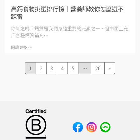
高鈣食物挑選排行榜｜營養師教你怎麼選不
踩雷
你知道嗎？鈣質是我們身體重要的元素之一，但市面上充
斥各種鈣質補充⋯
閱讀更多 ->
1
2
3
4
5
…
26
»