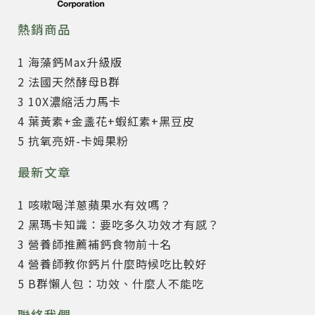
熱銷商品
1 海藻鈣Max升級版
2 法國天然酵母B群
3 10X濃縮活力馬卡
4 葉黃素+金盞花+蝦紅素+黑豆皮
5 抗氧亮妍-卡姆果粉
最新文章
1 咳嗽喝洋蔥蘋果水有效嗎？
2 黑瑪卡知識：要吃多久功效才有感？
3 營養師推薦補鈣食物前十名
4 營養師教你鈣片什麼時候吃比較好
5 B群懶人包：功效、什麼人不能吃
聯絡我們