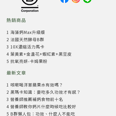
熱銷商品
1 海藻鈣Max升級版
2 法國天然酵母B群
3 10X濃縮活力馬卡
4 葉黃素+金盞花+蝦紅素+黑豆皮
5 抗氧亮妍-卡姆果粉
最新文章
1 咳嗽喝洋蔥蘋果水有效嗎？
2 黑瑪卡知識：要吃多久功效才有感？
3 營養師推薦補鈣食物前十名
4 營養師教你鈣片什麼時候吃比較好
5 B群懶人包：功效、什麼人不能吃