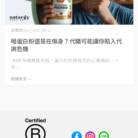
營養師Shu | 2025-08-11
喝蛋白粉還是在傷身？代糖可能讓你陷入代
謝危機
對許多健身族來說，蛋白粉就像每天的必備補給，一
年⋯
閱讀更多 ->